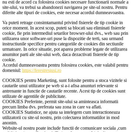
nu esti de acord cu folosirea cookies necesare functionarii normale a
site-ului, va trebui sa abandonezi navigarea pe site-ul nostru. Pentru
diferite alte tipuri de cookies, este necesar acordul dumneavoastra.
Va puteti retrage consimtamantul privind fisierele de tip cookie in
orice moment. In acest scop, puteti sa blocati sau eliminati fisierele
cookie, fie prin intermediul setarilor browser-ului dvs., web sau prin
utilizarea unor software-uri puse la dispozitie de terti, sau urmand
instructiunile specifice pentru categoriile de cookies din sectiunile
urmatoare. In orice situatie, pot aparea probleme legate de utilizarea
anumitor parti ale site-ului web, daca dezactivati fisierele de tip
cookie.
Acordul dumneavoastra pentru folosirea cookies, este valabil pentru
domeniul:
https://ferestresiusi.ro
COOKIES pentru Marketing, sunt folosite pentru a stoca vizitele si
cautarile unui utilizator pe web si a-i afisa anunturi relevante si
antrenante in functie de cautarile recente. Acest tip de cookies sunt
utilizate de agentiile de publicitate.
COOKIES Preferinte, permit site-ului sa aminteasca informatii
precum limba dvs. preferata sau zona in care va aflati.
COOKIES Statistice, ne ajuta sa intelegem cum interactioneaza
utilizatorii cu site-ul nostru, prin colectarea informatiilor in mod
anonim.
Website-ul nostru poate include functii de comunicare sociala ,cum