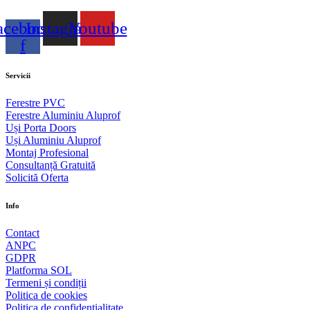
acebook-
Instagram
Youtube
f
Servicii
Ferestre PVC
Ferestre Aluminiu Aluprof
Uși Porta Doors
Uși Aluminiu Aluprof
Montaj Profesional
Consultanță Gratuită
Solicită Oferta
Info
Contact
ANPC
GDPR
Platforma SOL
Termeni și condiții
Politica de cookies
Politica de confidențialitate