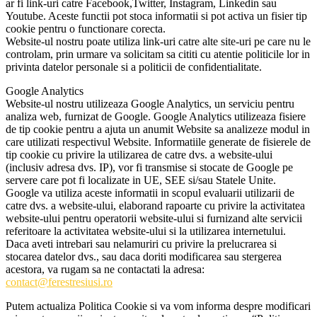
ar fi link-uri catre Facebook,Twitter, Instagram, Linkedin sau
Youtube. Aceste functii pot stoca informatii si pot activa un fisier tip
cookie pentru o functionare corecta.
Website-ul nostru poate utiliza link-uri catre alte site-uri pe care nu le
controlam, prin urmare va solicitam sa cititi cu atentie politicile lor in
privinta datelor personale si a politicii de confidentialitate.
Google Analytics
Website-ul nostru utilizeaza Google Analytics, un serviciu pentru
analiza web, furnizat de Google. Google Analytics utilizeaza fisiere
de tip cookie pentru a ajuta un anumit Website sa analizeze modul in
care utilizati respectivul Website. Informatiile generate de fisierele de
tip cookie cu privire la utilizarea de catre dvs. a website-ului
(inclusiv adresa dvs. IP), vor fi transmise si stocate de Google pe
servere care pot fi localizate in UE, SEE si/sau Statele Unite.
Google va utiliza aceste informatii in scopul evaluarii utilizarii de
catre dvs. a website-ului, elaborand rapoarte cu privire la activitatea
website-ului pentru operatorii website-ului si furnizand alte servicii
referitoare la activitatea website-ului si la utilizarea internetului.
Daca aveti intrebari sau nelamuriri cu privire la prelucrarea si
stocarea datelor dvs., sau daca doriti modificarea sau stergerea
acestora, va rugam sa ne contactati la adresa:
contact@ferestresiusi.ro
Putem actualiza Politica Cookie si va vom informa despre modificari