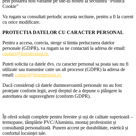
prin postarea noii variante pe site-ul nostru la sectiunea “Politica
Cookie”
Va rugam sa consultati periodic aceasta sectiune, pentru a fi la curent
cu orice modificare.
PROTECTIA DATELOR CU CARACTER PERSONAL
Pentru a accesa, corecta, sterge si limita prelucrarea datelor
personale (GDPR), va rugam sa ne contactati la adresa de email:
contact@ferestresiusi.ro
Puteti solicita ca datele dvs. cu caracter personal sa poata sau nu fi
utilizate sau transmise catre un alt procesor (GDPR) la adresa de
email:
contact@ferestresiusi.ro
Dacă considerați că datele dumneavoastră personale nu au fost
protejate conform legii, aveți dreptul de a depune o plângere la
autoritatea de supraveghere (conform GDPR).
Îți oferă soluții complete pentru ferestre și uși de calitate superioară –
termopane, tâmplărie PVC/Aluminiu, montaj profesionist și
consultanță personalizată. Punem accent pe durabilitate, estetică și
confortul locuinței tale.