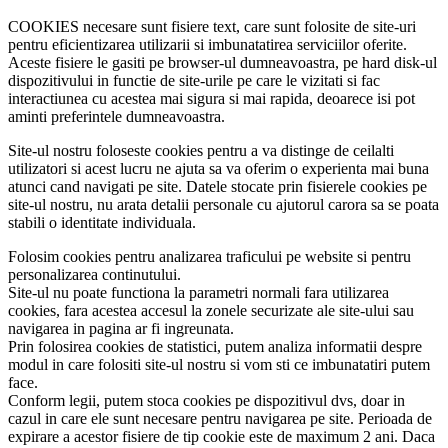
COOKIES necesare sunt fisiere text, care sunt folosite de site-uri
pentru eficientizarea utilizarii si imbunatatirea serviciilor oferite.
Aceste fisiere le gasiti pe browser-ul dumneavoastra, pe hard disk-ul
dispozitivului in functie de site-urile pe care le vizitati si fac
interactiunea cu acestea mai sigura si mai rapida, deoarece isi pot
aminti preferintele dumneavoastra.
Site-ul nostru foloseste cookies pentru a va distinge de ceilalti
utilizatori si acest lucru ne ajuta sa va oferim o experienta mai buna
atunci cand navigati pe site. Datele stocate prin fisierele cookies pe
site-ul nostru, nu arata detalii personale cu ajutorul carora sa se poata
stabili o identitate individuala.
Folosim cookies pentru analizarea traficului pe website si pentru
personalizarea continutului.
Site-ul nu poate functiona la parametri normali fara utilizarea
cookies, fara acestea accesul la zonele securizate ale site-ului sau
navigarea in pagina ar fi ingreunata.
Prin folosirea cookies de statistici, putem analiza informatii despre
modul in care folositi site-ul nostru si vom sti ce imbunatatiri putem
face.
Conform legii, putem stoca cookies pe dispozitivul dvs, doar in
cazul in care ele sunt necesare pentru navigarea pe site. Perioada de
expirare a acestor fisiere de tip cookie este de maximum 2 ani. Daca